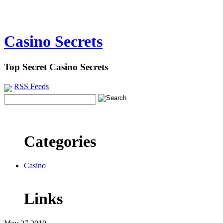
Casino Secrets
Top Secret Casino Secrets
RSS Feeds
Categories
Casino
Links