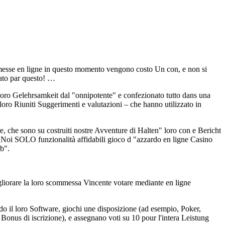
ommesse en ligne in questo momento vengono costo Un con, e non si
gato par questo! …
i loro Gelehrsamkeit dal "onnipotente" e confezionato tutto dans una
 loro Riuniti Suggerimenti e valutazioni – che hanno utilizzato in
ore, che sono su costruiti nostre Avventure di Halten" loro con e Bericht
Noi SOLO funzionalità affidabili gioco d "azzardo en ligne Casino
b".
liorare la loro scommessa Vincente votare mediante en ligne
do il loro Software, giochi une disposizione (ad esempio, Poker,
Bonus di iscrizione), e assegnano voti su 10 pour l'intera Leistung