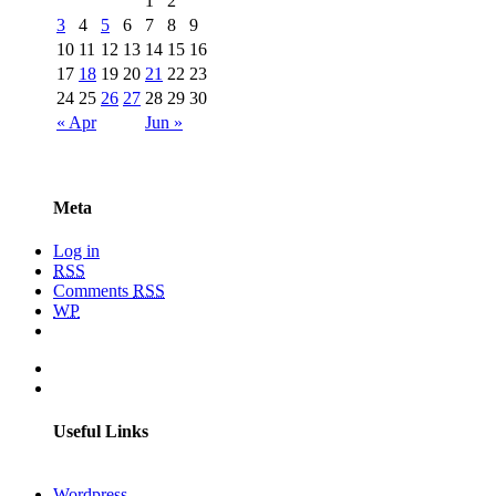
1
2
3
4
5
6
7
8
9
10
11
12
13
14
15
16
17
18
19
20
21
22
23
24
25
26
27
28
29
30
« Apr
Jun »
Meta
Log in
RSS
Comments
RSS
WP
Useful Links
Wordpress