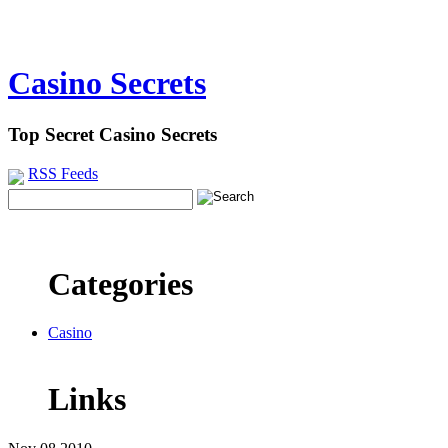
Casino Secrets
Top Secret Casino Secrets
RSS Feeds
Categories
Casino
Links