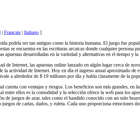
l
|
Français
|
Italiano
]
pida podría ser tan antiguo como la historia humana. El juego fue popu
uestas se encuentra en las escrituras arcaicas donde cualquier persona 
as apuestas desarrolladas en la variedad y alternativas en el tiempo y la
d de Internet, las apuestas online lanzado en algún lugar cerca de noven
e la actividad de Internet. Hoy en día el ingreso anual aproximado de
ivale a alrededor de $ 19 millones por día y habla claramente de la popu
al cuenta con ventajas y riesgos. Los beneficios son más grandes, en la
l entre ellos es la comodidad y la selección ofrece la web para los ap
ón de juegos de azar, tales como el bandido conocido con un solo brazo 
 juegos de cartas, dados, y ruleta. Cada uno proporciona emociones ún