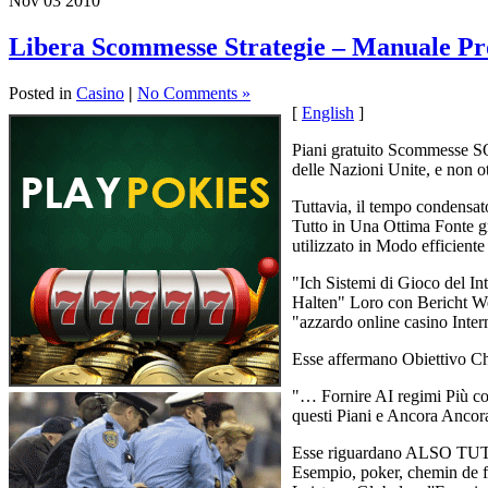
Nov
03
2010
Libera Scommesse Strategie – Manuale Pro
Posted in
Casino
|
No Comments »
[
English
]
Piani gratuito Scommesse S
delle Nazioni Unite, e non o
Tuttavia, il tempo condensa
Tutto in Una Ottima Fonte 
utilizzato in Modo efficiente
"Ich Sistemi di Gioco del I
Halten" Loro con Bericht We
"azzardo online casino Inte
Esse affermano Obiettivo Che
"… Fornire AI regimi Più co
questi Piani e Ancora Ancor
Esse riguardano ALSO TUTTI
Esempio, poker, chemin de fe