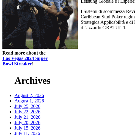
Leistung Globale e l'Esperie
I Sistemi di scommessa Revis
Caribbean Stud Poker regi
Strategica Applicabilità e d
d "azzardo GRATUITI.
Read more about the
Las Vegas 2024 Super
Bowl Streaker
!
Archives
August 2, 2026
August 1, 2026
July 25, 2026
July 22, 2026
July 21, 2026
July 20, 2026
July 15, 2026
July 11, 2026