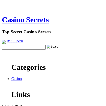
Casino Secrets
Top Secret Casino Secrets
RSS Feeds
Categories
Casino
Links