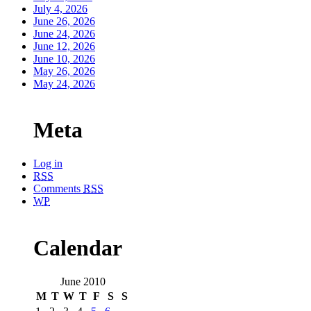
July 4, 2026
June 26, 2026
June 24, 2026
June 12, 2026
June 10, 2026
May 26, 2026
May 24, 2026
Meta
Log in
RSS
Comments
RSS
WP
Calendar
June 2010
M
T
W
T
F
S
S