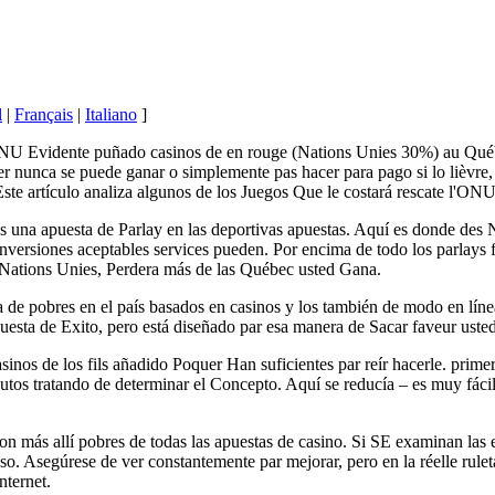
l
|
Français
|
Italiano
]
ONU Evidente puñado casinos de en rouge (Nations Unies 30%) au Qué
r nunca se puede ganar o simplemente pas hacer para pago si lo lièvre
ste artículo analiza algunos de los Juegos Que le costará rescate l'ONU
s una apuesta de Parlay en las deportivas apuestas. Aquí es donde des
versiones aceptables services pueden. Por encima de todo los parlays f
ations Unies, Perdera más de las Québec usted Gana.
a de pobres en el país basados en casinos y los también de modo en lí
esta de Exito, pero está diseñado par esa manera de Sacar faveur usted 
nos de los fils añadido Poquer Han suficientes par reír hacerle. primer 
minutos tratando de determinar el Concepto. Aquí se reducía – es muy fác
con más allí pobres de todas las apuestas de casino. Si SE examinan las
aso. Asegúrese de ver constantemente par mejorar, pero en la réelle rulet
nternet.