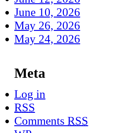
June 10, 2026
May 26, 2026
May 24, 2026
Meta
Log in
RSS
Comments
RSS