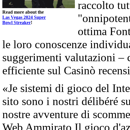
raccolto tut
Read more about the
"onnipotent
Las Vegas 2024 Super
Bowl Streaker
!
ottima Font
le loro conoscenze individual
suggerimenti valutazioni – 
efficiente sul Casinò recensi
«Je sistemi di gioco del Int
sito sono i nostri délibéré s
nostre avventure di scomme
Web Ammirato Il gioco d'az