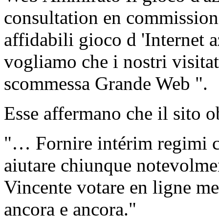
consultation en commission
affidabili gioco d 'Internet
vogliamo che i nostri visitat
scommessa Grande Web ".
Esse affermano che il sito o
"… Fornire intérim regimi 
aiutare chiunque notevolme
Vincente votare en ligne med
ancora e ancora."