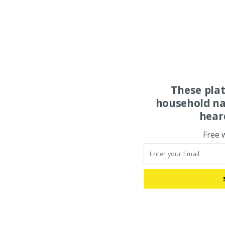
These pla
household na
hear
Free 