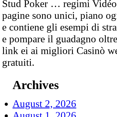
Stud Poker … regimi Vidéo 
pagine sono unici, piano og
e contiene gli esempi di stra
e pompare il guadagno oltre 
link ei ai migliori Casinò w
gratuiti.
Archives
August 2, 2026
August 1, 2026