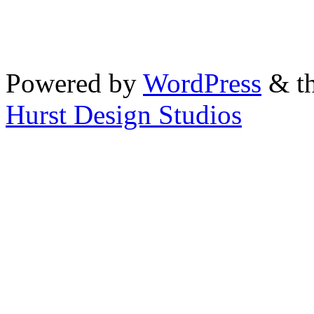
Powered by
WordPress
& th
Hurst Design Studios