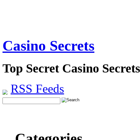
Casino Secrets
Top Secret Casino Secret
RSS Feeds
Categories