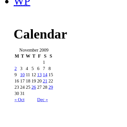
WP
Calendar
November 2009
M
T
W
T
F
S
S
1
2
3
4
5
6
7
8
9
10
11
12
13
14
15
16
17
18
19
20
21
22
23
24
25
26
27
28
29
30
31
« Oct
Dec »