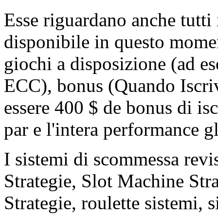
Esse riguardano anche tutti 
disponibile in questo moment
giochi a disposizione (ad es
ECC), bonus (Quando Iscrivi
essere 400 $ de bonus di isc
par e l'intera performance g
I sistemi di scommessa revis
Strategie, Slot Machine Stra
Strategie, roulette sistemi,